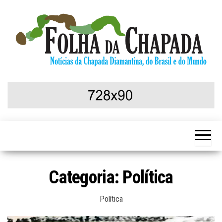
Skip
to
the
content
Notícias da
Folha da
Chapada
Chapada
Diamantina,
do Brasil e
do Mundo
Categoria:
Política
Política