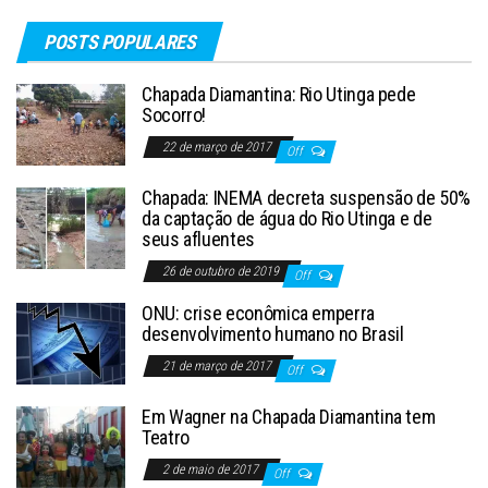
POSTS POPULARES
Chapada Diamantina: Rio Utinga pede
Socorro!
22 de março de 2017
Off
Chapada: INEMA decreta suspensão de 50%
da captação de água do Rio Utinga e de
seus afluentes
26 de outubro de 2019
Off
ONU: crise econômica emperra
desenvolvimento humano no Brasil
21 de março de 2017
Off
Em Wagner na Chapada Diamantina tem
Teatro
2 de maio de 2017
Off