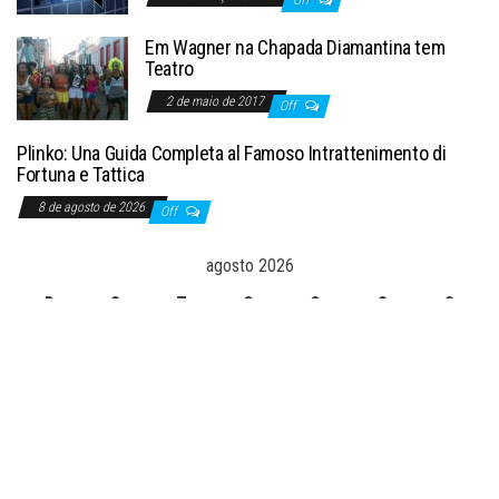
Off
Em Wagner na Chapada Diamantina tem
Teatro
2 de maio de 2017
Off
Plinko: Una Guida Completa al Famoso Intrattenimento di
Fortuna e Tattica
8 de agosto de 2026
Off
agosto 2026
D
S
T
Q
Q
S
S
1
2
3
4
5
6
7
8
9
10
11
12
13
14
15
16
17
18
19
20
21
22