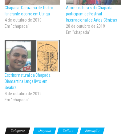
b
s
t
o
A
e
Chapada: Caravana de Teatro
Atores naturais da Chapada
o
p
r
Itinerante ocorre em Utinga
participam de Festival
k
p
(
(
(
a
4 de outubro de 2019
Internacional de Artes Cênicas
a
a
b
Em "chapada"
28 de outubro de 2019
b
b
r
r
r
e
Em "chapada"
e
e
e
e
e
m
m
m
n
n
n
o
o
o
v
v
v
a
a
a
j
j
j
a
a
a
n
n
n
e
e
e
l
Escritor natural da Chapada
l
l
a
Diamantina lança livro em
a
a
)
)
)
Seabra
4 de outubro de 2019
Em "chapada"
Categoria
chapada
Cultura
Educação
Folha da