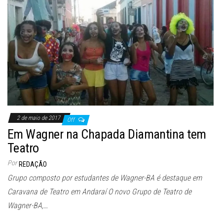
2 de maio de 2017
Off
Em Wagner na Chapada Diamantina tem
Teatro
Por
REDAÇÃO
Grupo composto por estudantes de Wagner-BA é destaque em
Caravana de Teatro em Andaraí O novo Grupo de Teatro de
Wagner-BA,…