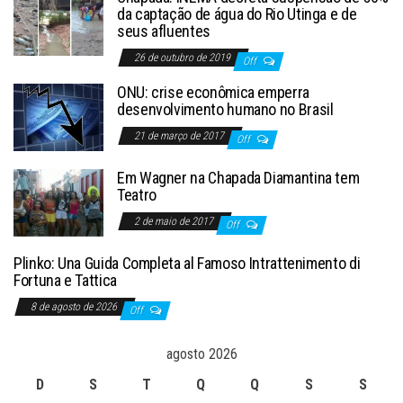
da captação de água do Rio Utinga e de
seus afluentes
26 de outubro de 2019
Off
ONU: crise econômica emperra
desenvolvimento humano no Brasil
21 de março de 2017
Off
Em Wagner na Chapada Diamantina tem
Teatro
2 de maio de 2017
Off
Plinko: Una Guida Completa al Famoso Intrattenimento di
Fortuna e Tattica
8 de agosto de 2026
Off
agosto 2026
D
S
T
Q
Q
S
S