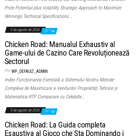
Prize Potential plus Volatility Strategic Approach to Maximize
Winnings Technical Specifications...
5 de agosto de 2026
Off
Chicken Road: Manualul Exhaustiv al
Game-ului de Cazino Care Revoluționează
Sectorul
Por
WP_DEFAULT_ADMIN
Index Funcționarea Esențială a Sistemului Nostru Metode
Complexe de Maximizare a Veniturilor Proprietăți Tehnice și
Matematica RTP Comparare cu Celelalte...
5 de agosto de 2026
Off
Chicken Road: La Guida completa
Esaustiva al Gioco che Sta Dominando i