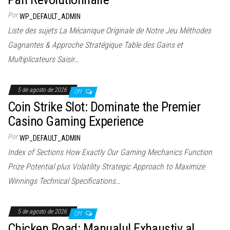
Por
WP_DEFAULT_ADMIN
Liste des sujets La Mécanique Originale de Notre Jeu Méthodes
Gagnantes & Approche Stratégique Table des Gains et
Multiplicateurs Saisir…
5 de agosto de 2026
Off
Coin Strike Slot: Dominate the Premier
Casino Gaming Experience
Por
WP_DEFAULT_ADMIN
Index of Sections How Exactly Our Gaming Mechanics Function
Prize Potential plus Volatility Strategic Approach to Maximize
Winnings Technical Specifications…
5 de agosto de 2026
Off
Chicken Road: Manualul Exhaustiv al