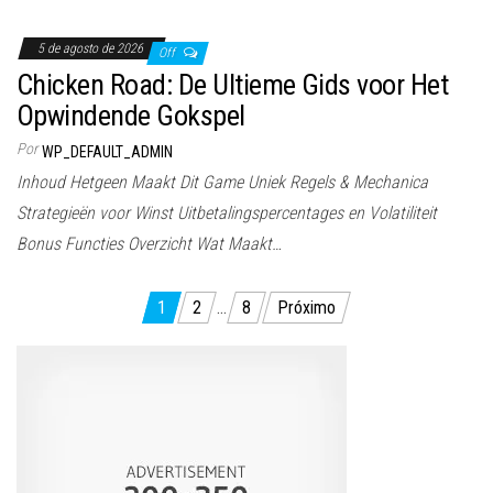
5 de agosto de 2026
Off
Chicken Road: De Ultieme Gids voor Het
Opwindende Gokspel
Por
WP_DEFAULT_ADMIN
Inhoud Hetgeen Maakt Dit Game Uniek Regels & Mechanica
Strategieën voor Winst Uitbetalingspercentages en Volatiliteit
Bonus Functies Overzicht Wat Maakt…
Paginação
1
2
…
8
Próximo
de
posts