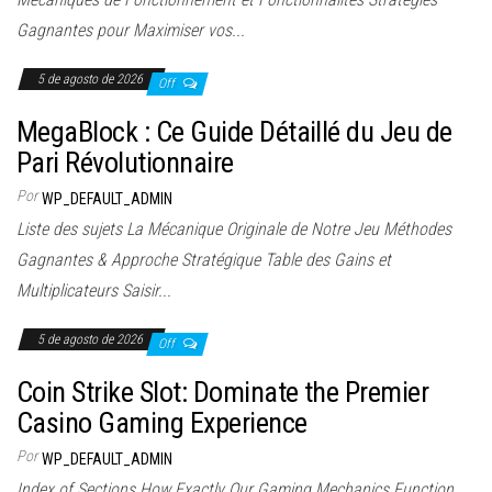
Gagnantes pour Maximiser vos...
5 de agosto de 2026
Off
MegaBlock : Ce Guide Détaillé du Jeu de
Pari Révolutionnaire
Por
WP_DEFAULT_ADMIN
Liste des sujets La Mécanique Originale de Notre Jeu Méthodes
Gagnantes & Approche Stratégique Table des Gains et
Multiplicateurs Saisir...
5 de agosto de 2026
Off
Coin Strike Slot: Dominate the Premier
Casino Gaming Experience
Por
WP_DEFAULT_ADMIN
Index of Sections How Exactly Our Gaming Mechanics Function