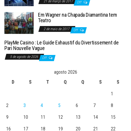
21 de março de 2017
Off
Em Wagner na Chapada Diamantina tem
Teatro
2 de maio de 2017
Off
PlayMe Casino : Le Guide Exhaustif du Divertissement de
Pari Nouvelle Vague
5 de agosto de 2026
Off
agosto 2026
D
S
T
Q
Q
S
S
1
2
3
4
5
6
7
8
9
10
11
12
13
14
15
16
17
18
19
20
21
22