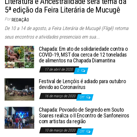
Literatura e Ancestralidade será tema da
5ª edição da Feira Literária de Mucugê
Por
REDAÇÃO
De 10 a 14 de agosto, a Feira Literária de Mucugê (Fligê) retoma
seus encontros e atividades presenciais em sua...
Chapada: Em ato de solidariedade contra o
COVID-19, MST doa cerca de 12 toneladas
de alimentos na Chapada Diamantina
17 de abril de 2020
0
Festival de Lençóis é adiado para outubro
devido ao Coronavírus
16 de março de 2020
Off
Chapada: Povoado de Segredo em Souto
Soares realiza o II Encontro de Sanfoneiros
com artistas da região
10 de março de 2020
Off