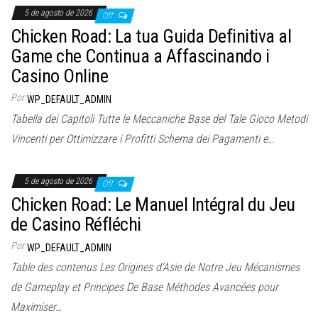
5 de agosto de 2026
Off
Chicken Road: La tua Guida Definitiva al
Game che Continua a Affascinando i
Casino Online
Por
WP_DEFAULT_ADMIN
Tabella dei Capitoli Tutte le Meccaniche Base del Tale Gioco Metodi
Vincenti per Ottimizzare i Profitti Schema dei Pagamenti e…
5 de agosto de 2026
Off
Chicken Road: Le Manuel Intégral du Jeu
de Casino Réfléchi
Por
WP_DEFAULT_ADMIN
Table des contenus Les Origines d’Asie de Notre Jeu Mécanismes
de Gameplay et Principes De Base Méthodes Avancées pour
Maximiser…