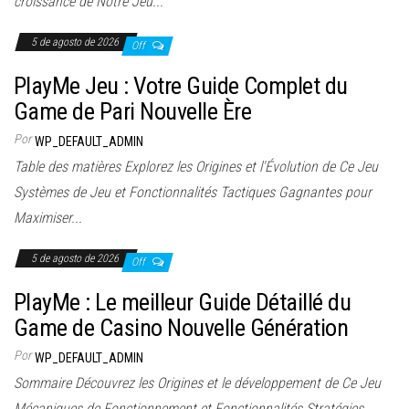
croissance de Notre Jeu...
5 de agosto de 2026
Off
PlayMe Jeu : Votre Guide Complet du
Game de Pari Nouvelle Ère
Por
WP_DEFAULT_ADMIN
Table des matières Explorez les Origines et l'Évolution de Ce Jeu
Systèmes de Jeu et Fonctionnalités Tactiques Gagnantes pour
Maximiser...
5 de agosto de 2026
Off
PlayMe : Le meilleur Guide Détaillé du
Game de Casino Nouvelle Génération
Por
WP_DEFAULT_ADMIN
Sommaire Découvrez les Origines et le développement de Ce Jeu
Mécaniques de Fonctionnement et Fonctionnalités Stratégies