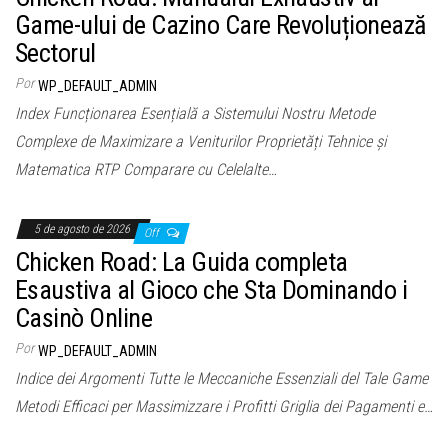
Game-ului de Cazino Care Revoluționează
Sectorul
Por
WP_DEFAULT_ADMIN
Index Funcționarea Esențială a Sistemului Nostru Metode
Complexe de Maximizare a Veniturilor Proprietăți Tehnice și
Matematica RTP Comparare cu Celelalte…
5 de agosto de 2026
Off
Chicken Road: La Guida completa
Esaustiva al Gioco che Sta Dominando i
Casinò Online
Por
WP_DEFAULT_ADMIN
Indice dei Argomenti Tutte le Meccaniche Essenziali del Tale Game
Metodi Efficaci per Massimizzare i Profitti Griglia dei Pagamenti e…