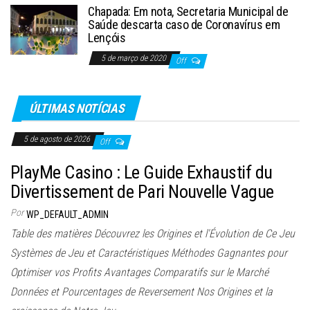
Chapada: Em nota, Secretaria Municipal de
Saúde descarta caso de Coronavírus em
Lençóis
5 de março de 2020
Off
ÚLTIMAS NOTÍCIAS
5 de agosto de 2026
Off
PlayMe Casino : Le Guide Exhaustif du
Divertissement de Pari Nouvelle Vague
Por
WP_DEFAULT_ADMIN
Table des matières Découvrez les Origines et l'Évolution de Ce Jeu
Systèmes de Jeu et Caractéristiques Méthodes Gagnantes pour
Optimiser vos Profits Avantages Comparatifs sur le Marché
Données et Pourcentages de Reversement Nos Origines et la