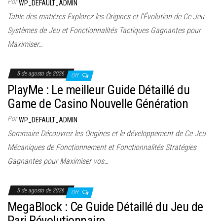
Por
WP_DEFAULT_ADMIN
Table des matières Explorez les Origines et l’Évolution de Ce Jeu
Systèmes de Jeu et Fonctionnalités Tactiques Gagnantes pour
Maximiser…
5 de agosto de 2026
Off
PlayMe : Le meilleur Guide Détaillé du
Game de Casino Nouvelle Génération
Por
WP_DEFAULT_ADMIN
Sommaire Découvrez les Origines et le développement de Ce Jeu
Mécaniques de Fonctionnement et Fonctionnalités Stratégies
Gagnantes pour Maximiser vos…
5 de agosto de 2026
Off
MegaBlock : Ce Guide Détaillé du Jeu de
Pari Révolutionnaire