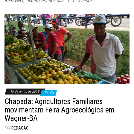
Bem Viver,” acontecerá nos dias 16 a 20 deste…
10 de junho de 2018
Off
Chapada: Agricultores Familiares
movimentam Feira Agroecológica em
Wagner-BA
Por
REDAÇÃO