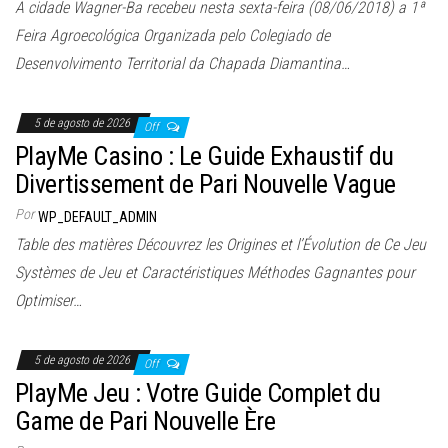
A cidade Wagner-Ba recebeu nesta sexta-feira (08/06/2018) a 1ª
Feira Agroecológica Organizada pelo Colegiado de
Desenvolvimento Territorial da Chapada Diamantina…
5 de agosto de 2026
Off
PlayMe Casino : Le Guide Exhaustif du
Divertissement de Pari Nouvelle Vague
Por
WP_DEFAULT_ADMIN
Table des matières Découvrez les Origines et l’Évolution de Ce Jeu
Systèmes de Jeu et Caractéristiques Méthodes Gagnantes pour
Optimiser…
5 de agosto de 2026
Off
PlayMe Jeu : Votre Guide Complet du
Game de Pari Nouvelle Ère