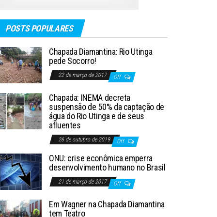
POSTS POPULARES
Chapada Diamantina: Rio Utinga
pede Socorro!
22 de março de 2017
Off
Chapada: INEMA decreta
suspensão de 50% da captação de
água do Rio Utinga e de seus
afluentes
26 de outubro de 2019
Off
ONU: crise econômica emperra
desenvolvimento humano no Brasil
21 de março de 2017
Off
Em Wagner na Chapada Diamantina
tem Teatro