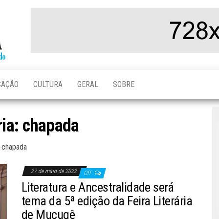
Folha da
Notícias da
Chapada
Chapada
Diamantina,
do Brasil e
do Mundo
CAÇÃO
CULTURA
GERAL
SOBRE
ria:
chapada
chapada
27 de maio de 2022
Off
Literatura e Ancestralidade será
tema da 5ª edição da Feira Literária
de Mucugê