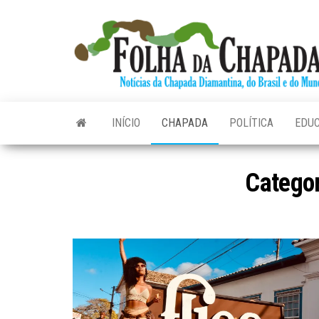
Skip
to
the
content
INÍCIO
CHAPADA
POLÍTICA
EDU
Catego