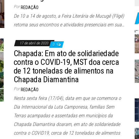
Por
REDAÇÃO
De 10 a 14 de agosto, a Feira Literária de Mucugê (Fligê)
retoma seus encontros e atividades presenciais em sua…
17 de abril de 2020
0
Chapada: Em ato de solidariedade
contra o COVID-19, MST doa cerca
de 12 toneladas de alimentos na
Chapada Diamantina
Por
REDAÇÃO
Nesta sexta feira (17/04), data em que se comemora o
Dia Internacional da Luta Camponesa, famílias Sem
Terras acampadas e assentadas em municípios da
Chapada Diamantina doaram, em ato de solidariedade
contra o COVID19, cerca de 12 toneladas de alimentos