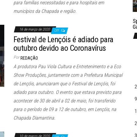
para famílias necessitadas e para hospitais em
municípios da Chapada e região.
S
G
16 de março de 2020
Off
Festival de Lençóis é adiado para
outubro devido ao Coronavírus
Por
REDAÇÃO
A produtora Pau Viola Cultura e Entretenimento e a Eco
Show Produções, juntamente com a Prefeitura Municipal
de Lençóis, anunciaram que o Festival de Lençóis, foi
2
adiado para outubro. O evento que estava previsto para
9
acontecer de 30 de abril a 02 de maio, foi transferido
para o período de 09 a 12 de outubro, em Lençóis, na
1
Chapada Diamantina.
2
3
10 de março de 2020