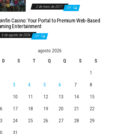
2 de maio de 2017
Off
pinfin Casino: Your Portal to Premium Web-Based
aming Entertainment
6 de agosto de 2026
Off
agosto 2026
D
S
T
Q
Q
S
S
1
3
4
5
6
7
8
10
11
12
13
14
15
6
17
18
19
20
21
22
3
24
25
26
27
28
29
0
31