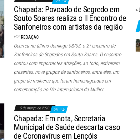
Off
Chapada: Povoado de Segredo em
« 
Souto Soares realiza o II Encontro de
Sanfoneiros com artistas da região
Por
REDAÇÃO
Ocorreu no último domingo 08/03, o 2º encontro de
Sanfoneiros de Segredos em Souto Soares. O encontro
contou com importantes atrações, ao todo, estiveram
presentes, nove grupos de sanfoneiros, entre eles, um
grupo de mulheres que foram homenageadas em
comemoração ao Dia Internacional da Mulher.
5 de março de 2020
Off
Chapada: Em nota, Secretaria
Municipal de Saúde descarta caso
de Coronavírus em Lençóis