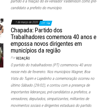
partido e a filiação do ex-vereador Valdenilson como pré-
candidato a prefeito do município.
1 de março de 2020
Off
Chapada: Partido dos
Trabalhadores comemora 40 anos e
empossa novos dirigentes em
municípios da região
Por
REDAÇÃO
O partido do trabalhadores (PT) comemorou 40 anos
nesse mês de fevereiro. Nos municípios Wagner, Boa
Vista do Tupim e Lajedinho a comemoração ocorreu no
último Sábado (29/02), e contou com a presença de
importantes lideranças, pré-candidatos a prefeitos, a
vereadores, deputados, simpatizantes, militantes de
movimentos sociais e dirigentes estaduais do partido.