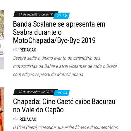
11 de dezembro de 2019
Off
Banda Scalane se apresenta em
Seabra durante o
MotoChapada/Bye-Bye 2019
Por
REDAÇÃO
Seabra sedia o último evento do calendário dos
motociclistas da Bahia e atrai visitantes de todo o Brasil
com edição especial do MotoChapada
10 de dezembro de 2019
Off
Chapada: Cine Caeté exibe Bacurau
no Vale do Capão
Por
REDAÇÃO
O Cine Caeté, cineclube que exibe filmes e documentários