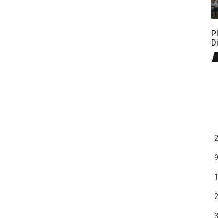
P
D
2
9
1
2
3