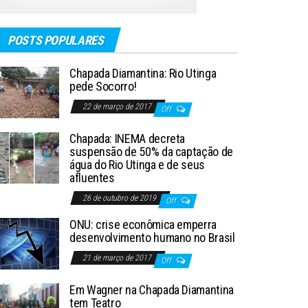
POSTS POPULARES
Chapada Diamantina: Rio Utinga
pede Socorro!
22 de março de 2017
Off
Chapada: INEMA decreta
suspensão de 50% da captação de
água do Rio Utinga e de seus
afluentes
26 de outubro de 2019
Off
ONU: crise econômica emperra
desenvolvimento humano no Brasil
21 de março de 2017
Off
Em Wagner na Chapada Diamantina
tem Teatro