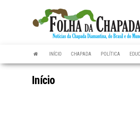
Skip
to
the
content
INÍCIO
CHAPADA
POLÍTICA
EDU
Início