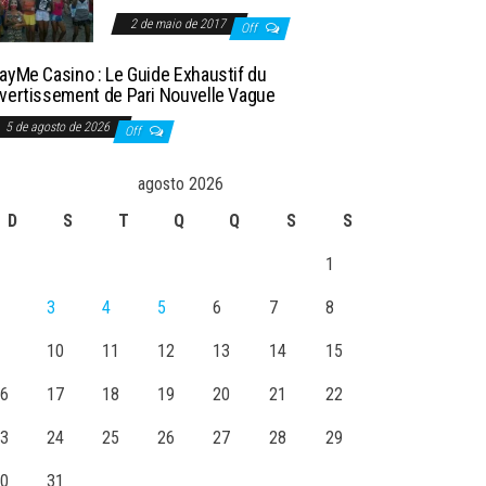
2 de maio de 2017
Off
layMe Casino : Le Guide Exhaustif du
ivertissement de Pari Nouvelle Vague
5 de agosto de 2026
Off
agosto 2026
D
S
T
Q
Q
S
S
1
3
4
5
6
7
8
10
11
12
13
14
15
6
17
18
19
20
21
22
3
24
25
26
27
28
29
0
31