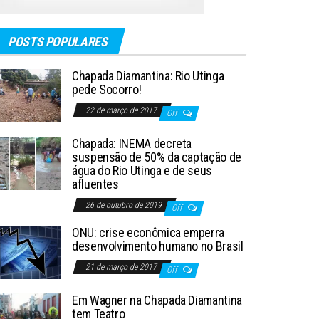
POSTS POPULARES
Chapada Diamantina: Rio Utinga
pede Socorro!
22 de março de 2017
Off
Chapada: INEMA decreta
suspensão de 50% da captação de
água do Rio Utinga e de seus
afluentes
26 de outubro de 2019
Off
ONU: crise econômica emperra
desenvolvimento humano no Brasil
21 de março de 2017
Off
Em Wagner na Chapada Diamantina
tem Teatro