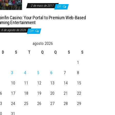
2 de maio de 2017
Off
pinfin Casino: Your Portal to Premium Web-Based
aming Entertainment
6 de agosto de 2026
Off
agosto 2026
D
S
T
Q
Q
S
S
1
3
4
5
6
7
8
10
11
12
13
14
15
6
17
18
19
20
21
22
3
24
25
26
27
28
29
0
31