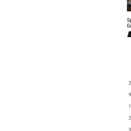
S
G
2
9
1
2
3