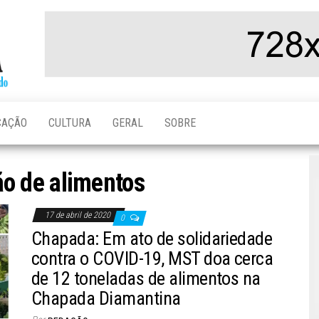
Folha da
Notícias da
Chapada
Chapada
Diamantina,
do Brasil e
do Mundo
CAÇÃO
CULTURA
GERAL
SOBRE
o de alimentos
17 de abril de 2020
0
Chapada: Em ato de solidariedade
contra o COVID-19, MST doa cerca
de 12 toneladas de alimentos na
Chapada Diamantina