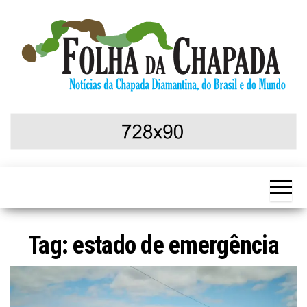
Skip
to
the
content
Notícias da
Folha da
Chapada
Chapada
Diamantina,
do Brasil e
do Mundo
Tag:
estado de emergência