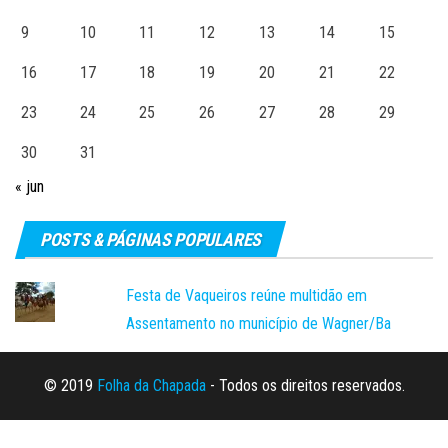
9
10
11
12
13
14
15
16
17
18
19
20
21
22
23
24
25
26
27
28
29
30
31
« jun
POSTS & PÁGINAS POPULARES
Festa de Vaqueiros reúne multidão em
Assentamento no município de Wagner/Ba
© 2019
Folha da Chapada
- Todos os direitos reservados.