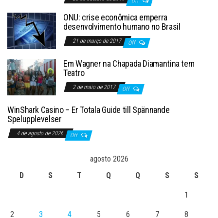
Off
ONU: crise econômica emperra
desenvolvimento humano no Brasil
21 de março de 2017
Off
Em Wagner na Chapada Diamantina tem
Teatro
2 de maio de 2017
Off
WinShark Casino – Er Totala Guide till Spännande
Spelupplevelser
4 de agosto de 2026
Off
agosto 2026
D
S
T
Q
Q
S
S
1
2
3
4
5
6
7
8