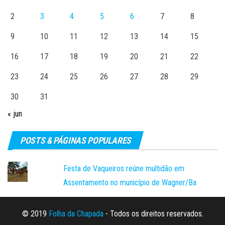
2
3
4
5
6
7
8
9
10
11
12
13
14
15
16
17
18
19
20
21
22
23
24
25
26
27
28
29
30
31
« jun
POSTS & PÁGINAS POPULARES
Festa de Vaqueiros reúne multidão em
Assentamento no município de Wagner/Ba
© 2019
Folha da Chapada
- Todos os direitos reservados.