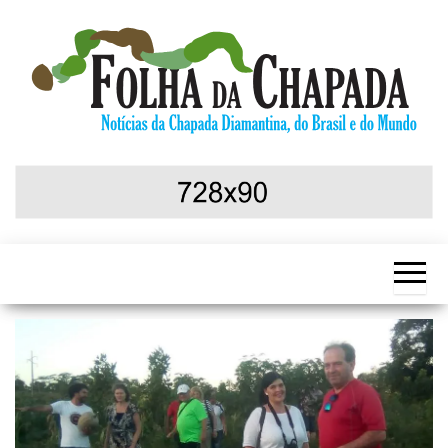
Skip
to
the
content
Notícias da
Folha da
Chapada
Chapada
Diamantina,
do Brasil e
do Mundo