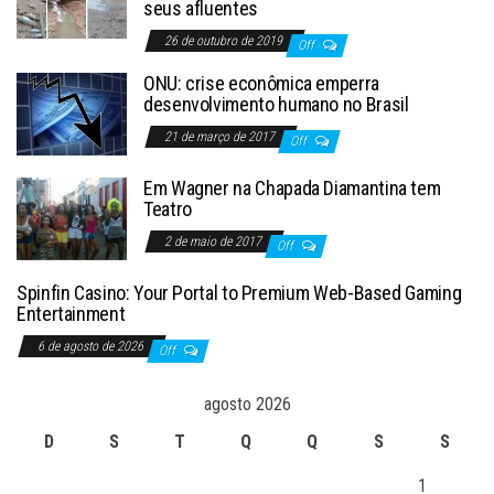
seus afluentes
26 de outubro de 2019
Off
ONU: crise econômica emperra
desenvolvimento humano no Brasil
21 de março de 2017
Off
Em Wagner na Chapada Diamantina tem
Teatro
2 de maio de 2017
Off
Spinfin Casino: Your Portal to Premium Web-Based Gaming
Entertainment
6 de agosto de 2026
Off
agosto 2026
D
S
T
Q
Q
S
S
1