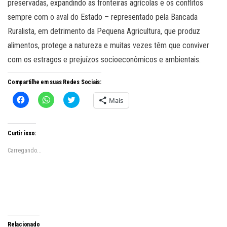
preservadas, expandindo as fronteiras agrícolas e os conflitos
sempre com o aval do Estado – representado pela Bancada
Ruralista, em detrimento da Pequena Agricultura, que produz
alimentos, protege a natureza e muitas vezes têm que conviver
com os estragos e prejuízos socioeconômicos e ambientais.
Compartilhe em suas Redes Sociais:
C
C
C
Mais
l
l
l
i
i
i
q
q
q
u
u
u
e
e
e
Curtir isso:
p
p
p
a
a
a
r
r
r
Carregando...
a
a
a
c
c
c
o
o
o
m
m
m
p
p
p
a
a
a
r
r
r
t
t
t
i
i
i
l
l
l
h
h
h
Relacionado