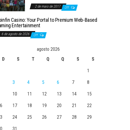
2 de maio de 2017
Off
pinfin Casino: Your Portal to Premium Web-Based
aming Entertainment
6 de agosto de 2026
Off
agosto 2026
D
S
T
Q
Q
S
S
1
3
4
5
6
7
8
10
11
12
13
14
15
6
17
18
19
20
21
22
3
24
25
26
27
28
29
0
31