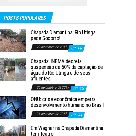
POSTS POPULARES
Chapada Diamantina: Rio Utinga
pede Socorro!
22 de março de 2017
Off
Chapada: INEMA decreta
suspensão de 50% da captação de
água do Rio Utinga e de seus
afluentes
26 de outubro de 2019
Off
ONU: crise econômica emperra
desenvolvimento humano no Brasil
21 de março de 2017
Off
Em Wagner na Chapada Diamantina
tem Teatro