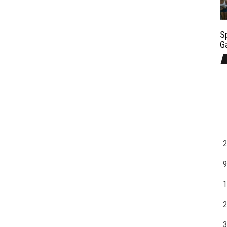
S
G
2
9
1
2
3