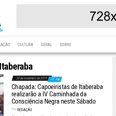
Folha da
Notícias da
Chapada
Chapada
Diamantina,
do Brasil e
do Mundo
CAÇÃO
CULTURA
GERAL
SOBRE
Itaberaba
20 de novembro de 2019
Off
Chapada: Capoeiristas de Itaberaba
realizarão a IV Caminhada da
Consciência Negra neste Sábado
Por
REDAÇÃO